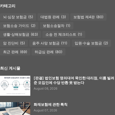
카테고리
뇌·심장 보험금
(5)
대법원 판례
(3)
보험법 제4판
(80)
보험소송 가이드
(2)
보험소송절차
(1)
생활·상해보험금
(63)
소송 전 체크리스트
(1)
암 진단비
(5)
음주 사망 보험금
(11)
입원·수술 보험금
(2)
최근 판례
(69)
하급심 판례
(80)
최신 게시물
[판결] 법인보험 명의대여 묵인한 대리점, 이름 빌려
준 모집인에 수당 반환 못 받는다
August 08, 2026
화재보험에 관한 특칙
August 07, 2026