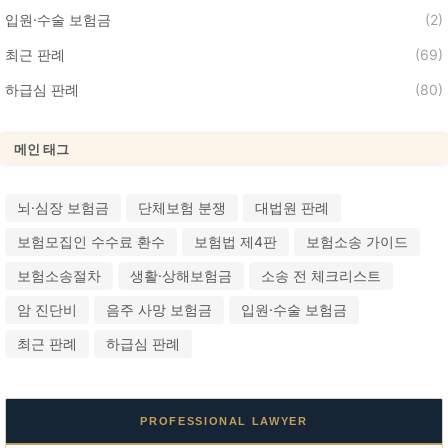
입원·수술 보험금
(2)
최근 판례
(69)
하급심 판례
(80)
메인 태그
뇌·심장 보험금
단체보험 분쟁
대법원 판례
보험모집인 수수료 환수
보험법 제4판
보험소송 가이드
보험소송절차
생활·상해보험금
소송 전 체크리스트
암 진단비
음주 사망 보험금
입원·수술 보험금
최근 판례
하급심 판례
PROFESSIONAL LAWYER