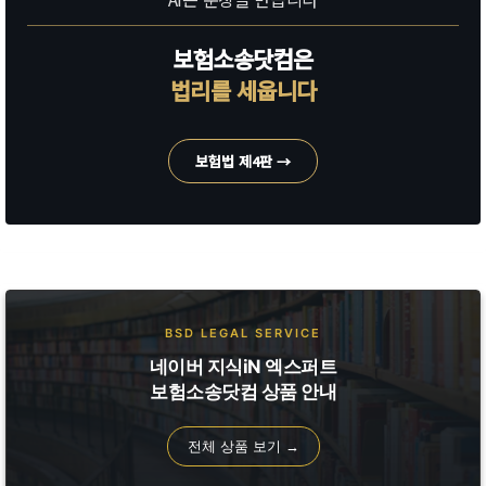
보험소송닷컴은
법리를 세웁니다
보험법 제4판 →
BSD LEGAL SERVICE
네이버 지식iN 엑스퍼트
보험소송닷컴 상품 안내
전체 상품 보기 →