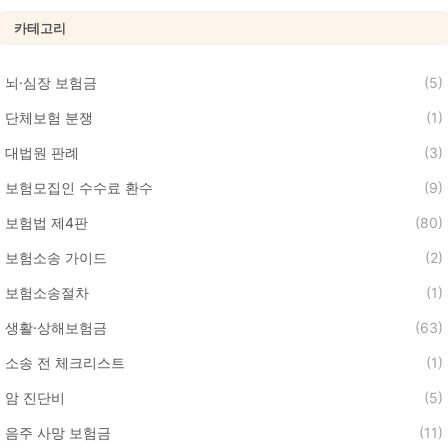
카테고리
뇌·심장 보험금
(5)
단체보험 분쟁
(1)
대법원 판례
(3)
보험모집인 수수료 환수
(9)
보험법 제4판
(80)
보험소송 가이드
(2)
보험소송절차
(1)
생활·상해보험금
(63)
소송 전 체크리스트
(1)
암 진단비
(5)
음주 사망 보험금
(11)