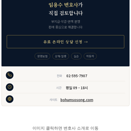
임용수 변호사
가
직접 검토합니다
부지급·삭감·면책 분쟁
판례 중심으로 해결합니다
유료 온라인 상담 신청 →
생명보험
상해·질병
실손
자동차
02-595-7907
전화
평일 09 – 18시
시간
bohumsosong.com
사이트
이미지 클릭하면 변호사 소개로 이동