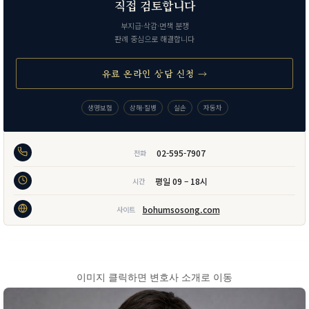
직접 검토합니다
부지급·삭감·면책 분쟁
판례 중심으로 해결합니다
유료 온라인 상담 신청 →
생명보험
상해·질병
실손
자동차
02-595-7907
전화
평일 09 – 18시
시간
bohumsosong.com
사이트
이미지 클릭하면 변호사 소개로 이동