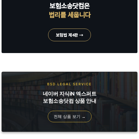
보험소송닷컴은
법리를 세웁니다
보험법 제4판 →
BSD LEGAL SERVICE
네이버 지식iN 엑스퍼트
보험소송닷컴 상품 안내
전체 상품 보기 →