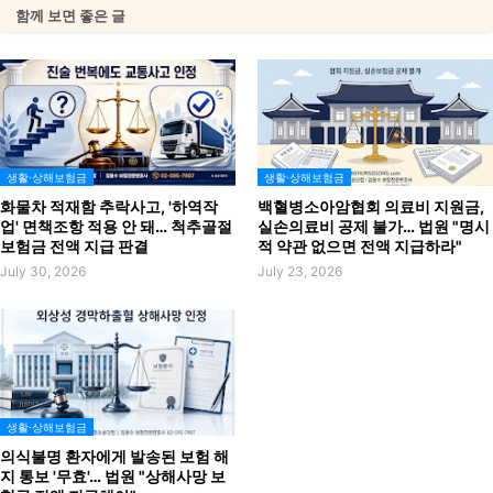
함께 보면 좋은 글
생활·상해보험금
생활·상해보험금
화물차 적재함 추락사고, '하역작
백혈병소아암협회 의료비 지원금,
업' 면책조항 적용 안 돼… 척추골절
실손의료비 공제 불가… 법원 "명시
보험금 전액 지급 판결
적 약관 없으면 전액 지급하라"
July 30, 2026
July 23, 2026
생활·상해보험금
의식불명 환자에게 발송된 보험 해
지 통보 '무효'… 법원 "상해사망 보