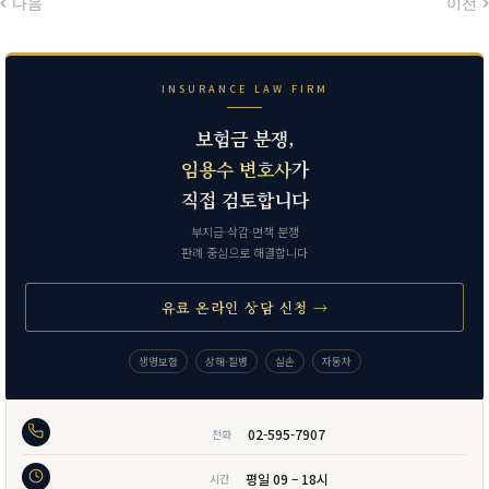
다음
이전
INSURANCE LAW FIRM
보험금 분쟁,
임용수 변호사
가
직접 검토합니다
부지급·삭감·면책 분쟁
판례 중심으로 해결합니다
유료 온라인 상담 신청 →
생명보험
상해·질병
실손
자동차
02-595-7907
전화
평일 09 – 18시
시간