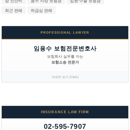
암 진단비
음주 사망 보험금
입원·수술 보험금
최근 판례
하급심 판례
PROFESSIONAL LAWYER
임용수 보험전문변호사
보험회사 실무를 아는
보험소송 전문가
자세히 보기 (Click)
INSURANCE LAW FIRM
02-595-7907