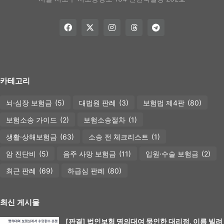
카테고리
뇌·심장 보험금
(5)
대법원 판례
(3)
보험법 제4판
(80)
보험소송 가이드
(2)
보험소송절차
(1)
생활·상해보험금
(63)
소송 전 체크리스트
(1)
암 진단비
(5)
음주 사망 보험금
(11)
입원·수술 보험금
(2)
최근 판례
(69)
하급심 판례
(80)
최신 게시물
[판결] 법인보험 명의대여 묵인한 대리점, 이름 빌려