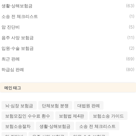
생활·상해보험금
(63)
소송 전 체크리스트
(1)
암 진단비
(5)
음주 사망 보험금
(11)
입원·수술 보험금
(2)
최근 판례
(69)
하급심 판례
(80)
메인 태그
뇌·심장 보험금
단체보험 분쟁
대법원 판례
보험모집인 수수료 환수
보험법 제4판
보험소송 가이드
보험소송절차
생활·상해보험금
소송 전 체크리스트