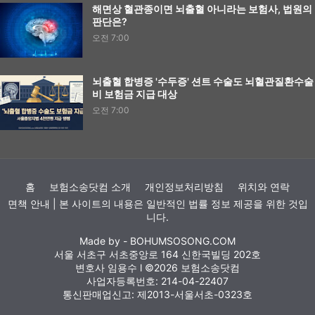
해면상 혈관종이면 뇌출혈 아니라는 보험사, 법원의
판단은?
오전 7:00
뇌출혈 합병증 '수두증' 션트 수술도 뇌혈관질환수술
비 보험금 지급 대상
오전 7:00
홈
보험소송닷컴 소개
개인정보처리방침
위치와 연락
면책 안내 | 본 사이트의 내용은 일반적인 법률 정보 제공을 위한 것입
니다.
Made by -
BOHUMSOSONG.COM
서울 서초구 서초중앙로 164 신한국빌딩 202호
변호사 임용수 l ©2026 보험소송닷컴
사업자등록번호: 214-04-22407
통신판매업신고: 제2013-서울서초-0323호