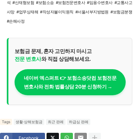
석 #산재형보험 #보험소송 #보험전문변호사 #임용수변호사 #교통사고
사망 #업무상재해 #작성자불이익원칙 #서울서부지방법원 #보험금분쟁
#손해사정
보험금 문제, 혼자 고민하지 마시고
전문 변호사
와 직접 상담해보세요.
네이버 엑스퍼트 👉 보험소송닷컴 보험전문
변호사와 전화 법률상담 20분 신청하기 →
Tags
생활·상해보험금
최근 판례
하급심 판례
Facebook