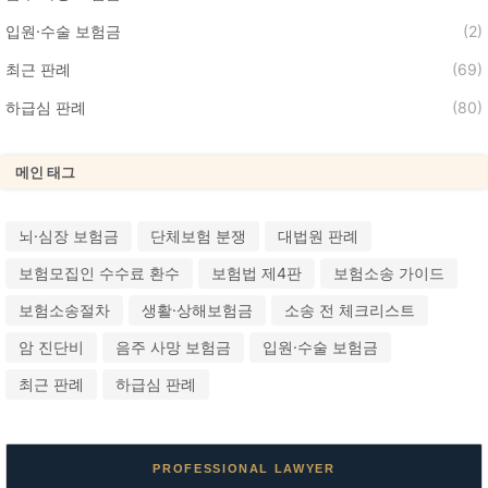
입원·수술 보험금
(2)
최근 판례
(69)
하급심 판례
(80)
메인 태그
뇌·심장 보험금
단체보험 분쟁
대법원 판례
보험모집인 수수료 환수
보험법 제4판
보험소송 가이드
보험소송절차
생활·상해보험금
소송 전 체크리스트
암 진단비
음주 사망 보험금
입원·수술 보험금
최근 판례
하급심 판례
PROFESSIONAL LAWYER