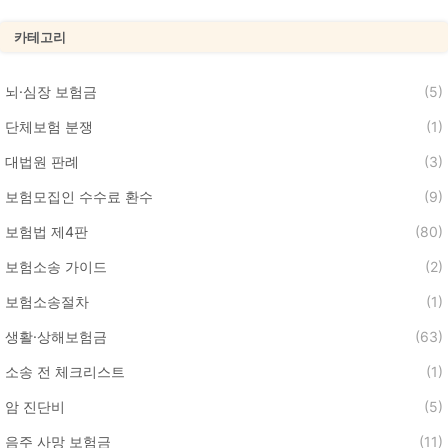
카테고리
뇌·심장 보험금
(5)
단체보험 분쟁
(1)
대법원 판례
(3)
보험모집인 수수료 환수
(9)
보험법 제4판
(80)
보험소송 가이드
(2)
보험소송절차
(1)
생활·상해보험금
(63)
소송 전 체크리스트
(1)
암 진단비
(5)
음주 사망 보험금
(11)