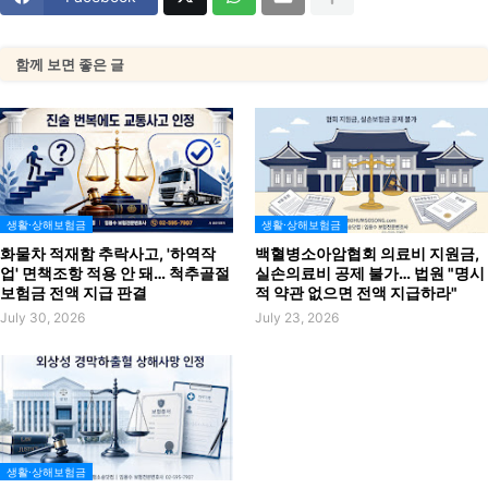
함께 보면 좋은 글
생활·상해보험금
생활·상해보험금
화물차 적재함 추락사고, '하역작
백혈병소아암협회 의료비 지원금,
업' 면책조항 적용 안 돼… 척추골절
실손의료비 공제 불가… 법원 "명시
보험금 전액 지급 판결
적 약관 없으면 전액 지급하라"
July 30, 2026
July 23, 2026
생활·상해보험금