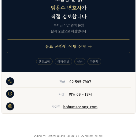
임용수 변호사
가
직접 검토합니다
부지급·삭감·면책 분쟁
판례 중심으로 해결합니다
유료 온라인 상담 신청 →
생명보험
상해·질병
실손
자동차
02-595-7907
전화
평일 09 – 18시
시간
bohumsosong.com
사이트
이미지 클릭하면 변호사 소개로 이동