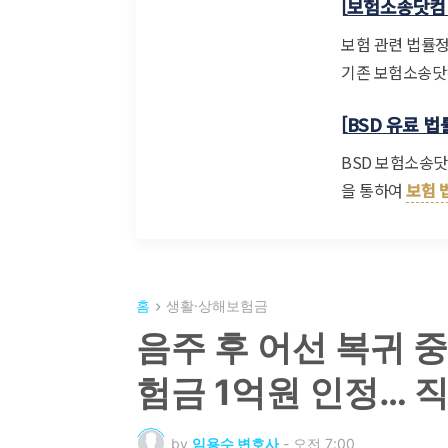
[
보험소송닷컴 
보험 관련 법률
기존 보험소송닷컴
[
BSD 유료 
BSD 보험소송
을 통하여
보험 
홈
생활·상해보험금
음주 후 어선 복귀 
험금 1억원 인정… 
by
임용수 변호사
-
오전 7:00