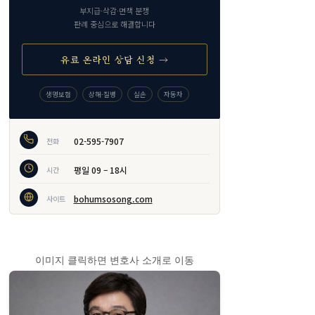
부지급·삭감·면책 분쟁
판례 중심으로 해결합니다
유료 온라인 상담 신청 →
생명보험
상해·질병
실손
자동차
02-595-7907
전화
평일 09 – 18시
시간
bohumsosong.com
사이트
이미지 클릭하면 변호사 소개로 이동