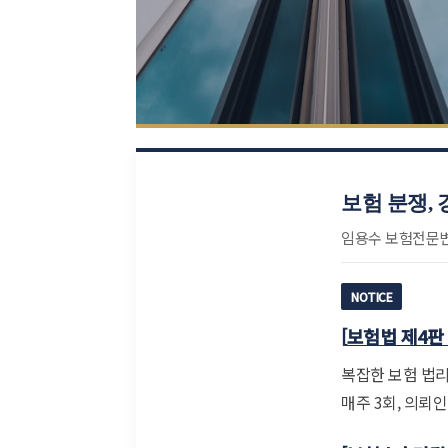
보험 분쟁,
임용수 보험전문
NOTICE
[
보험법 제4판
복잡한 보험 법
매주 3회, 의뢰