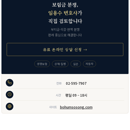
보험금 분쟁,
임용수 변호사
가
직접 검토합니다
부지급·삭감·면책 분쟁
판례 중심으로 해결합니다
유료 온라인 상담 신청 →
생명보험
상해·질병
실손
자동차
02-595-7907
전화
평일 09 – 18시
시간
bohumsosong.com
사이트