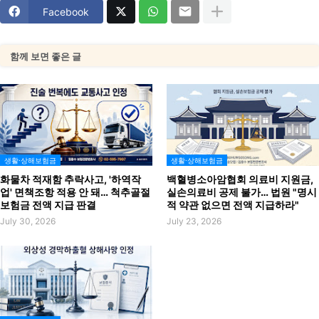
Facebook
함께 보면 좋은 글
생활·상해보험금
생활·상해보험금
화물차 적재함 추락사고, '하역작
백혈병소아암협회 의료비 지원금,
업' 면책조항 적용 안 돼… 척추골절
실손의료비 공제 불가… 법원 "명시
보험금 전액 지급 판결
적 약관 없으면 전액 지급하라"
July 30, 2026
July 23, 2026