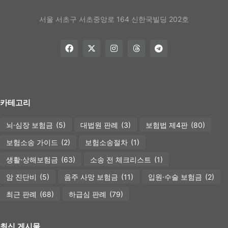
서울 서초구 서초중앙로 164 신한국빌딩 202호
카테고리
뇌·심장 보험금
(5)
대법원 판례
(3)
보험법 제4판
(80)
보험소송 가이드
(2)
보험소송절차
(1)
생활·상해보험금
(63)
소송 전 체크리스트
(1)
암 진단비
(5)
음주 사망 보험금
(11)
입원·수술 보험금
(2)
최근 판례
(68)
하급심 판례
(79)
최신 게시물