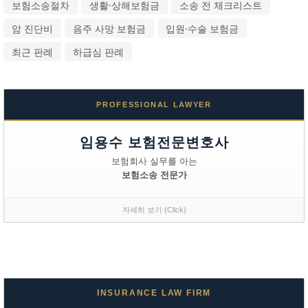
보험소송절차
생활·상해보험금
소송 전 체크리스트
암 진단비
음주 사망 보험금
입원·수술 보험금
최근 판례
하급심 판례
PROFESSIONAL LAWYER
임용수 보험전문변호사
보험회사 실무를 아는
보험소송 전문가
자세히 보기 (Click)
INSURANCE LAW FIRM