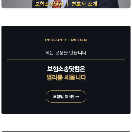
INSURANCE LAW FIRM
AI는 문장을 만듭니다
보험소송닷컴은
법리를 세웁니다
보험법 제4판 →