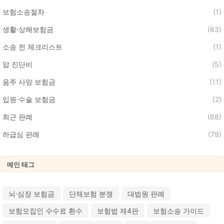
보험소송절차
(1)
생활·상해보험금
(63)
소송 전 체크리스트
(1)
암 진단비
(5)
음주 사망 보험금
(11)
입원·수술 보험금
(2)
최근 판례
(68)
하급심 판례
(79)
메인 태그
뇌·심장 보험금
단체보험 분쟁
대법원 판례
보험모집인 수수료 환수
보험법 제4판
보험소송 가이드