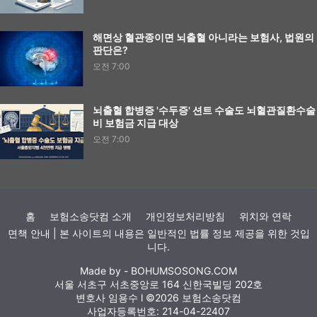
해면상 혈관종이면 뇌출혈 아니라는 보험사, 법원의
판단은?
오전 7:00
뇌출혈 합병증 '수두증' 션트 수술도 뇌혈관질환수술
비 보험금 지급 대상
오전 7:00
홈
보험소송닷컴 소개
개인정보처리방침
위치와 연락
면책 안내 | 본 사이트의 내용은 일반적인 법률 정보 제공을 위한 것입
니다.
Made by -
BOHUMSOSONG.COM
서울 서초구 서초중앙로 164 신한국빌딩 202호
변호사 임용수 l ©2026 보험소송닷컴
사업자등록번호: 214-04-22407