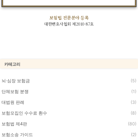
보험법 전문분야 등록
대한변호사협회 제2010-87호
카테고리
뇌·심장 보험금
(5)
단체보험 분쟁
(1)
대법원 판례
(3)
보험모집인 수수료 환수
(8)
보험법 제4판
(80)
보험소송 가이드
(2)