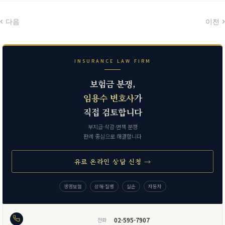
다음
이전
INSURANCE LAW FIRM
보험금 분쟁,
임용수 변호사
가
직접 검토합니다
부지급·삭감·면책 분쟁
판례 중심으로 해결합니다
유료 온라인 상담 신청 →
생명보험
상해·질병
실손
자동차
02-595-7907
전화