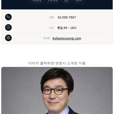
생명보험
상해·질병
실손
자동차
02-595-7907
전화
평일 09 – 18시
시간
bohumsosong.com
사이트
이미지 클릭하면 변호사 소개로 이동