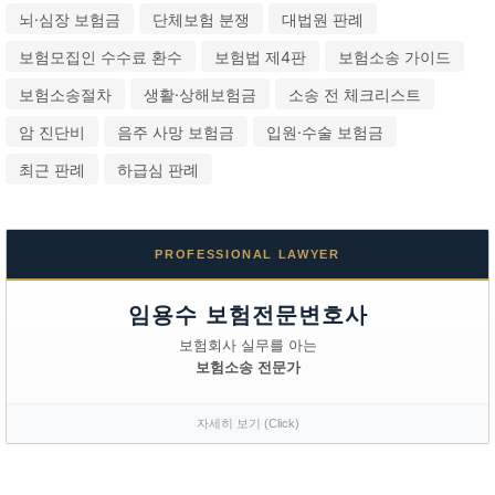
뇌·심장 보험금
단체보험 분쟁
대법원 판례
보험모집인 수수료 환수
보험법 제4판
보험소송 가이드
보험소송절차
생활·상해보험금
소송 전 체크리스트
암 진단비
음주 사망 보험금
입원·수술 보험금
최근 판례
하급심 판례
PROFESSIONAL LAWYER
임용수 보험전문변호사
보험회사 실무를 아는
보험소송 전문가
자세히 보기 (Click)