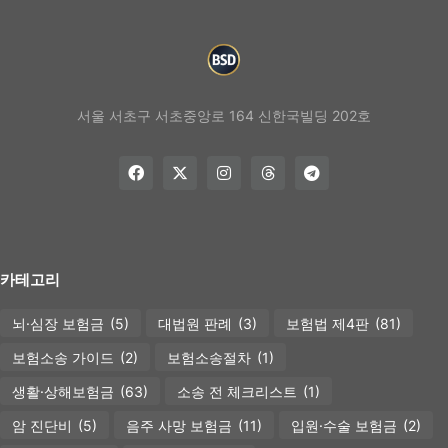
서울 서초구 서초중앙로 164 신한국빌딩 202호
카테고리
뇌·심장 보험금
(5)
대법원 판례
(3)
보험법 제4판
(81)
보험소송 가이드
(2)
보험소송절차
(1)
생활·상해보험금
(63)
소송 전 체크리스트
(1)
암 진단비
(5)
음주 사망 보험금
(11)
입원·수술 보험금
(2)