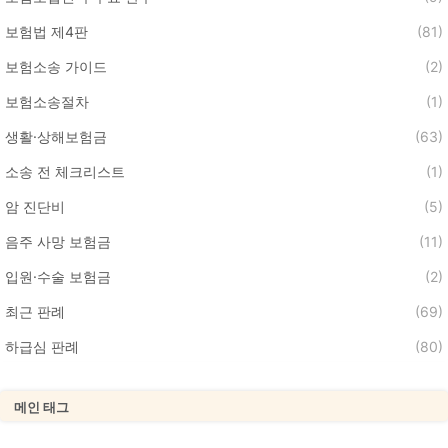
보험법 제4판
(81)
보험소송 가이드
(2)
보험소송절차
(1)
생활·상해보험금
(63)
소송 전 체크리스트
(1)
암 진단비
(5)
음주 사망 보험금
(11)
입원·수술 보험금
(2)
최근 판례
(69)
하급심 판례
(80)
메인 태그