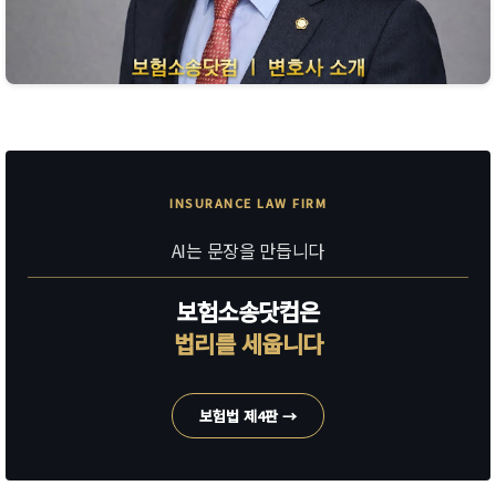
INSURANCE LAW FIRM
AI는 문장을 만듭니다
보험소송닷컴은
법리를 세웁니다
보험법 제4판 →