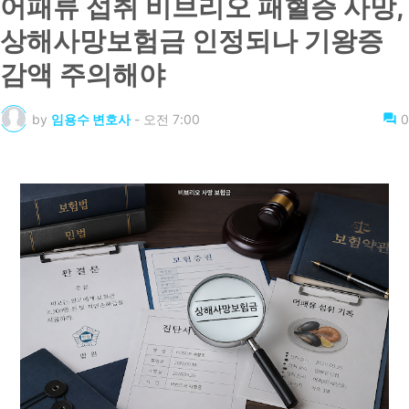
어패류 섭취 비브리오 패혈증 사망,
상해사망보험금 인정되나 기왕증
감액 주의해야
by
임용수 변호사
-
오전 7:00
0