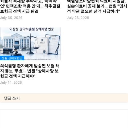
화물차 적재함 추락사고, '하역작
백혈병소아암협회 의료비 지원금,
업' 면책조항 적용 안 돼… 척추골절
실손의료비 공제 불가… 법원 "명시
보험금 전액 지급 판결
적 약관 없으면 전액 지급하라"
July 30, 2026
July 23, 2026
생활·상해보험금
의식불명 환자에게 발송된 보험 해
지 통보 '무효'… 법원 "상해사망 보
험금 전액 지급해야"
July 14, 2026
댓글 쓰기