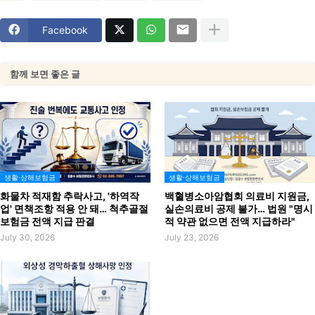
Facebook
함께 보면 좋은 글
생활·상해보험금
생활·상해보험금
화물차 적재함 추락사고, '하역작
백혈병소아암협회 의료비 지원금,
업' 면책조항 적용 안 돼… 척추골절
실손의료비 공제 불가… 법원 "명시
보험금 전액 지급 판결
적 약관 없으면 전액 지급하라"
July 30, 2026
July 23, 2026