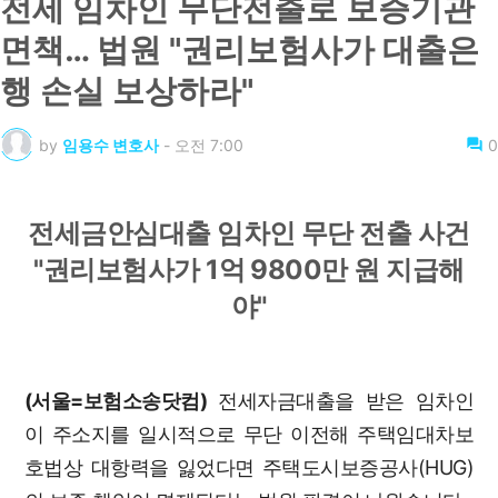
전세 임차인 무단전출로 보증기관
면책… 법원 "권리보험사가 대출은
행 손실 보상하라"
by
임용수 변호사
-
오전 7:00
0
전세금안심대출 임차인 무단 전출 사건
"권리보험사가 1억 9800만 원 지급해
야"
(서울=보험소송닷컴)
전세자금대출을 받은 임차인
이 주소지를 일시적으로 무단 이전해 주택임대차보
호법상 대항력을 잃었다면 주택도시보증공사(HUG)