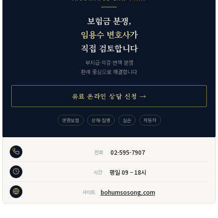
보험금 분쟁,
임용수 변호사
가
직접 검토합니다
부지급·삭감·면책 분쟁
판례 중심으로 해결합니다
유료 온라인 상담 신청 →
생명보험
상해·질병
실손
자동차
02-595-7907
전화
평일 09 – 18시
시간
bohumsosong.com
사이트