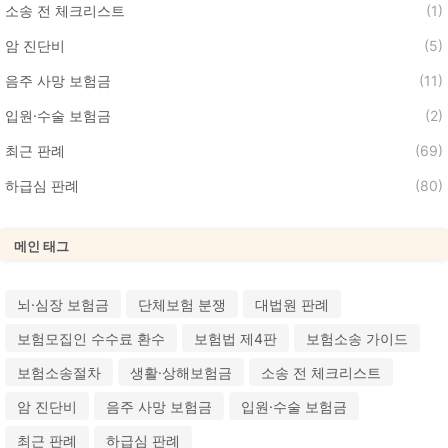
소송 전 체크리스트
(1)
암 진단비
(5)
음주 사망 보험금
(11)
입원·수술 보험금
(2)
최근 판례
(69)
하급심 판례
(80)
메인 태그
뇌·심장 보험금
단체보험 분쟁
대법원 판례
보험모집인 수수료 환수
보험법 제4판
보험소송 가이드
보험소송절차
생활·상해보험금
소송 전 체크리스트
암 진단비
음주 사망 보험금
입원·수술 보험금
최근 판례
하급심 판례