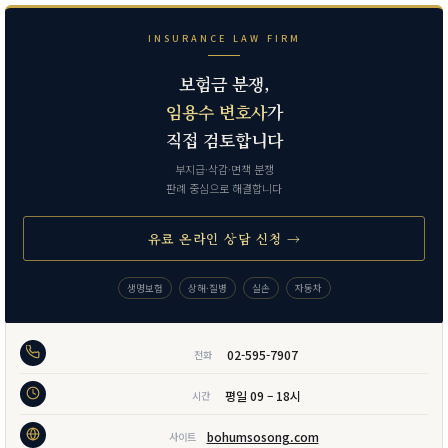
INSURANCE LAW FIRM
보험금 분쟁,
임용수 변호사
가
직접 검토합니다
부지급·삭감·면책 분쟁
판례 중심으로 해결합니다
유료 온라인 상담 신청 →
생명보험
상해·질병
실손
자동차
02-595-7907
전화
평일 09 – 18시
시간
bohumsosong.com
사이트