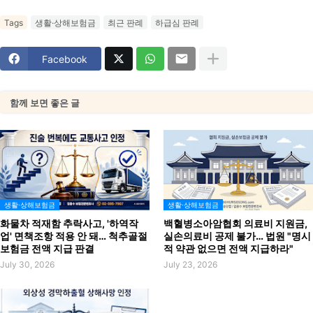
Tags
생활·상해보험금
최근 판례
하급심 판례
Facebook
함께 보면 좋은 글
생활·상해보험금
생활·상해보험금
화물차 적재함 추락사고, '하역작
백혈병소아암협회 의료비 지원금,
업' 면책조항 적용 안 돼… 척추골절
실손의료비 공제 불가… 법원 "명시
보험금 전액 지급 판결
적 약관 없으면 전액 지급하라"
July 30, 2026
July 23, 2026